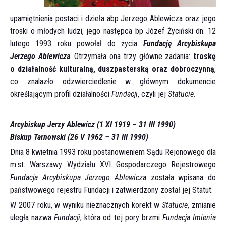
upamiętnienia postaci i dzieła abp Jerzego Able­wicza oraz jego
troski o młodych ludzi, jego następca bp Józef Życiński dn. 12
lutego 1993 roku powołał do życia
Fundację Arcybiskupa
Jerzego Ablewicza
. Otrzymała ona trzy główne zadania:
troskę
o działalność kulturalną, duszpasterską oraz dobroczynną
,
co znalazło odzwiercie­dlenie w głównym dokumencie
określającym profil dzia­łalności
Fundacji
, czyli jej
Statucie
.
Arcybiskup Jerzy Ablewicz
(1 XI 1919 – 31 III 1990)
Biskup Tarnowski
(26 V 1962 – 31 III 1990)
Dnia 8 kwietnia 1993 roku postanowieniem Sądu Rejonowego dla
m.st. War­szawy Wydziału XVI Gospodarczego Rejestrowego
Fun­dacja Arcybiskupa Jerzego Ablewicza
została wpisana do
państwowego rejestru Fundacji i zatwierdzony został jej Statut.
W 2007 roku, w wyniku nieznacznych korekt w
Statucie
, zmianie
uległa nazwa
Fundacji
, która od tej pory brzmi
Fundacja Imienia