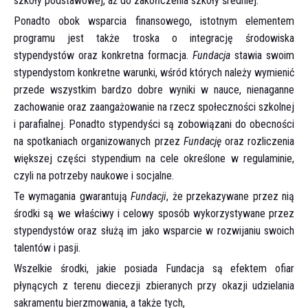
szkoły podstawowej, aż do zakoń­czenia szkoły średniej.
Ponadto obok wsparcia finanso­wego, istotnym elementem
programu jest także troska o integrację środowiska
stypendystów oraz konkretna for­macja.
Fundacja
stawia swoim
stypendystom konkretne warunki, wśród których należy wymienić
przede wszyst­kim bardzo dobre wyniki w nauce, nienaganne
zachowa­nie oraz zaangażowanie na rzecz społeczności szkolnej
i parafialnej. Ponadto stypendyści są zobowiązani do obec­ności
na spotkaniach organizowanych przez
Fundację
oraz rozliczenia
większej części stypendium na cele określone w regulaminie,
czyli na potrzeby naukowe i socjalne.
Te wymagania gwarantują
Fundacji
, że przekazywane przez nią
środki są we właściwy i celowy sposób wyko­rzystywane przez
stypendystów oraz służą im jako wspar­cie w rozwijaniu swoich
talentów i pasji.
Wszelkie środki, jakie posiada Fundacja są efektem ofiar
płynących z terenu diecezji zbieranych przy okazji udzielania
sakramentu bierzmowania, a także tych,