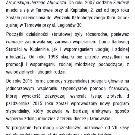
Arcybiskupa Jerzego Able­wicza
. Do roku 2007 siedziba
Fundacji
mieściła się w Tarnowie przy ul. Kapitulnej 2, zaś od tego roku
została przeniesiona do Wydziału Katechetycznego Kurii Diece­
zjalnej w Tarnowie przy ul. Legionów 30.
Początki działalności statutowej były różnorodne, po­nieważ
Fundacja
zajmowała się zarówno wspieraniem Domu Radosnej
Starości w Kupieninie, jak i wspomaga­niem ubogiej i zdolnej
młodzieży. Od roku 1998 skupiła się przede wszystkim na
promocji i wspomaganiu zdolnej młodzieży, pochodzącej z
wielodzietnych i ubogich ro­dzin.
Do roku 2015 forma pomocy stypendialnej polegała głównie na
jednorazowym wspieraniu stypendystów po­mocą finansową,
której wysokość zazwyczaj wynosiła ty­siąc złotych. d
października 2015 roku został wprowa­dzony nowy program
stypendialny, który pozwala w bar­dziej efektywny sposób
wspierać zdolną młodzież z terenu diecezji tarnowskiej.
W programie tym mogą uczestniczyć uczniowie od VII klasy